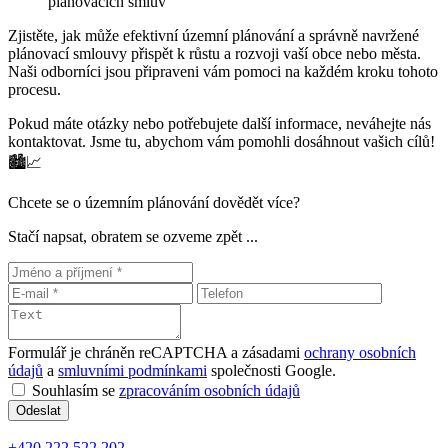
plánovacích smluv
Zjistěte, jak může efektivní územní plánování a správně navržené
plánovací smlouvy přispět k růstu a rozvoji vaší obce nebo města.
Naši odborníci jsou připraveni vám pomoci na každém kroku tohoto
procesu.
Pokud máte otázky nebo potřebujete další informace, neváhejte nás
kontaktovat. Jsme tu, abychom vám pomohli dosáhnout vašich cílů!
🏙️📈
Chcete se o územním plánování dovědět více?
Stačí napsat, obratem se ozveme zpět ...
Formulář je chráněn reCAPTCHA a zásadami
ochrany osobních
údajů
a
smluvními podmínkami
společnosti Google.
Souhlasím se
zpracováním osobních údajů
Odeslat
+420 222 522 202