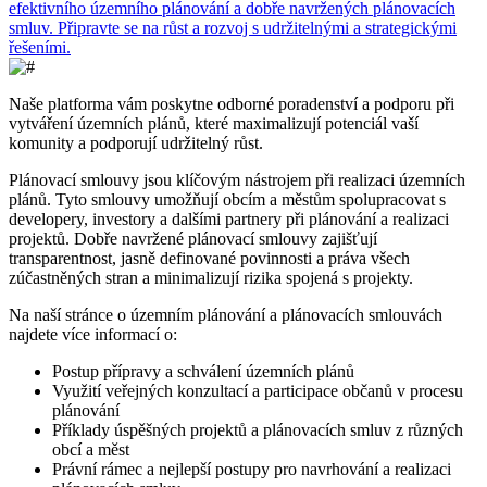
efektivního územního plánování a dobře navržených plánovacích
smluv. Připravte se na růst a rozvoj s udržitelnými a strategickými
řešeními.
Naše platforma vám poskytne odborné poradenství a podporu při
vytváření územních plánů, které maximalizují potenciál vaší
komunity a podporují udržitelný růst.
Plánovací smlouvy jsou klíčovým nástrojem při realizaci územních
plánů. Tyto smlouvy umožňují obcím a městům spolupracovat s
developery, investory a dalšími partnery při plánování a realizaci
projektů. Dobře navržené plánovací smlouvy zajišťují
transparentnost, jasně definované povinnosti a práva všech
zúčastněných stran a minimalizují rizika spojená s projekty.
Na naší stránce o územním plánování a plánovacích smlouvách
najdete více informací o:
Postup přípravy a schválení územních plánů
Využití veřejných konzultací a participace občanů v procesu
plánování
Příklady úspěšných projektů a plánovacích smluv z různých
obcí a měst
Právní rámec a nejlepší postupy pro navrhování a realizaci