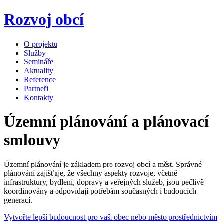
Rozvoj obcí
O projektu
Služby
Semináře
Aktuality
Reference
Partneři
Kontakty
Územní plánování a plánovací
smlouvy
Územní plánování je základem pro rozvoj obcí a měst. Správné
plánování zajišťuje, že všechny aspekty rozvoje, včetně
infrastruktury, bydlení, dopravy a veřejných služeb, jsou pečlivě
koordinovány a odpovídají potřebám současných i budoucích
generací.
Vytvořte lepší budoucnost pro vaši obec nebo město prostřednictvím