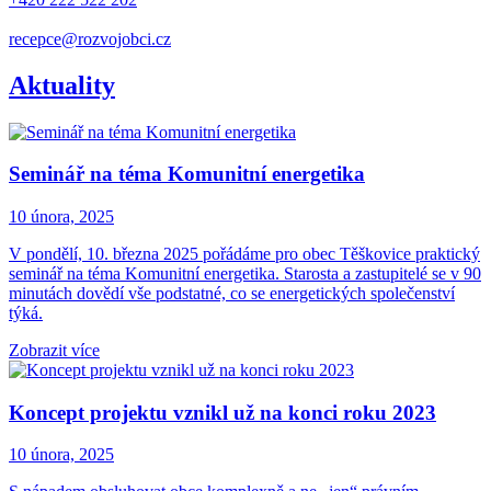
recepce@rozvojobci.cz
Aktuality
Seminář na téma Komunitní energetika
10 února, 2025
V pondělí, 10. března 2025 pořádáme pro obec Těškovice praktický
seminář na téma Komunitní energetika. Starosta a zastupitelé se v 90
minutách dovědí vše podstatné, co se energetických společenství
týká.
Zobrazit více
Koncept projektu vznikl už na konci roku 2023
10 února, 2025