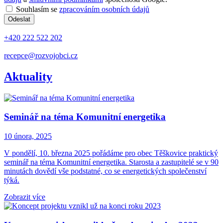
Souhlasím se
zpracováním osobních údajů
Odeslat
+420 222 522 202
recepce@rozvojobci.cz
Aktuality
Seminář na téma Komunitní energetika
10 února, 2025
V pondělí, 10. března 2025 pořádáme pro obec Těškovice praktický
seminář na téma Komunitní energetika. Starosta a zastupitelé se v 90
minutách dovědí vše podstatné, co se energetických společenství
týká.
Zobrazit více