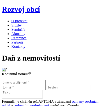
Rozvoj obcí
O projektu
Služby
Semináře
Aktuality
Reference
Partneři
Kontakty
Daň z nemovitostí
Kontaktní formulář
Formulář je chráněn reCAPTCHA a zásadami
ochrany osobních
údajů
a
smluvními podmínkami
společnosti Google.